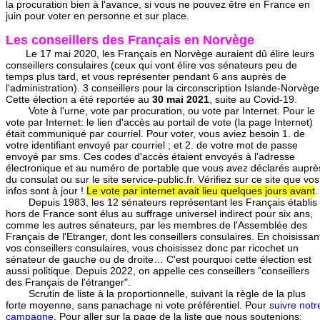
la procuration bien à l'avance, si vous ne pouvez être en France en
juin pour voter en personne et sur place.
Les conseillers des Français en Norvège
Le 17 mai 2020, les Français en Norvège auraient dû élire leurs
conseillers consulaires (ceux qui vont élire vos sénateurs peu de
temps plus tard, et vous représenter pendant 6 ans auprès de
l'administration). 3 conseillers pour la circonscription Islande-Norvège
Cette élection a été reportée au
30 mai 2021
, suite au Covid-19.
Vote à l'urne, vote par procuration, ou vote par Internet. Pour le
vote par Internet: le lien d'accès au portail de vote (la page Internet)
était communiqué par courriel. Pour voter, vous aviez besoin 1. de
votre identifiant envoyé par courriel ; et 2. de votre mot de passe
envoyé par sms. Ces codes d'accès étaient envoyés à l'adresse
électronique et au numéro de portable que vous avez déclarés auprè
du consulat ou sur le site service-public.fr. Vérifiez sur ce site que vos
infos sont à jour !
Le vote par internet avait lieu quelques jours avant
.
Depuis 1983, les 12 sénateurs représentant les Français établis
hors de France sont élus au suffrage universel indirect pour six ans,
comme les autres sénateurs, par les membres de l'Assemblée des
Français de l'Etranger, dont les conseillers consulaires. En choisissan
vos conseillers consulaires, vous choisissez donc par ricochet un
sénateur de gauche ou de droite… C'est pourquoi cette élection est
aussi politique. Depuis 2022, on appelle ces conseillers "conseillers
des Français de l'étranger".
Scrutin de liste à la proportionnelle, suivant la règle de la plus
forte moyenne, sans panachage ni vote préférentiel. Pour
suivre notr
campagne
. Pour aller sur la page de la liste que nous soutenions: